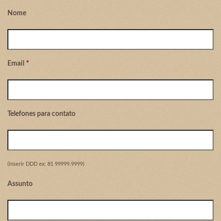
Nome
Email
*
Telefones para contato
(inserir DDD ex: 81 99999.9999)
Assunto