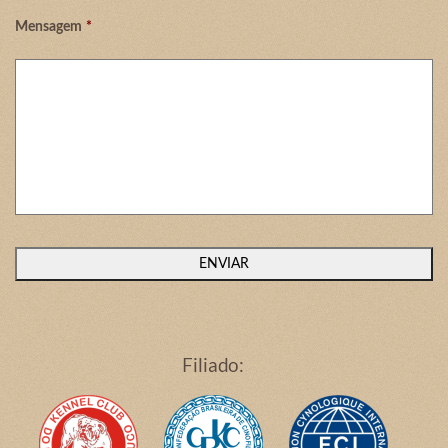
Mensagem
*