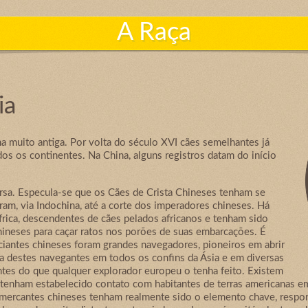
A Raça
ia
a muito antiga. Por volta do século XVI cães semelhantes já
s os continentes. Na China, alguns registros datam do início
rsa. Especula-se que os Cães de Crista Chineses tenham se
iram, via Indochina, até a corte dos imperadores chineses. Há
frica, descendentes de cães pelados africanos e tenham sido
ineses para caçar ratos nos porões de suas embarcações. É
iantes chineses foram grandes navegadores, pioneiros em abrir
ça destes navegantes em todos os confins da Ásia e em diversas
ntes do que qualquer explorador europeu o tenha feito. Existem
s tenham estabelecido contato com habitantes de terras americanas 
 mercantes chineses tenham realmente sido o elemento chave, respon