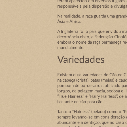
terem aparecido em diversos lugares 
responsáveis pela dispersão e divulg
Na realidade, a raça guarda uma gran
Ásia e África.
A Inglaterra foi o país que envidou m
decorrência disto, a Federação Cinol
embora o nome da raça permaneça reco
mundialmente.
Variedades
Existem duas variedades de Cão de Cr
na cabeça (crista), patas (meias) e c
pompom de pó-de-arroz, utilizado pa
longos, de pelagem macia, sedosa e l
“True Hairless” e “Hairy Hairless”, d
bastante de cão para cão.
Tanto o “Hairless” (pelado) como o “
sempre levando-se em consideração a
abundante e a dentição, que no caso 