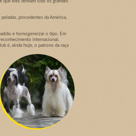
de que eles tenham sido os grandes
 peladas, procedentes da América,
m padrão e homogeneizar o tipo. Em
reconhecimento internacional,
b é, ainda hoje, o patrono da raça