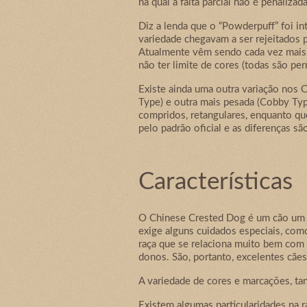
na qual a falta parcial não é penalizada
Diz a lenda que o “Powderpuff” foi 
variedade chegavam a ser rejeitados 
Atualmente vêm sendo cada vez mais 
não ter limite de cores (todas são pe
Existe ainda uma outra variação nos C
Type) e outra mais pesada (Cobby Typ
compridos, retangulares, enquanto qu
pelo padrão oficial e as diferenças sã
Características
O Chinese Crested Dog é um cão um cã
exige alguns cuidados especiais, como
raça que se relaciona muito bem com 
donos. São, portanto, excelentes cãe
A variedade de cores e marcações, ta
Existem algumas particularidades na r