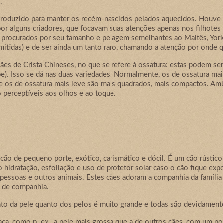
.
introduzido para manter os recém-nascidos pelados aquecidos. Houv
por alguns criadores, que focavam suas atenções apenas nos filhotes
procurados por seu tamanho e pelagem semelhantes ao Maltês, Yorks
rmitidas) e de ser ainda um tanto raro, chamando a atenção por onde 
ães de Crista Chineses, no que se refere à ossatura: estas podem se
e). Isso se dá nas duas variedades. Normalmente, os de ossatura ma
e os de ossatura mais leve são mais quadrados, mais compactos. Amb
o perceptíveis aos olhos e ao toque.
o de pequeno porte, exótico, carismático e dócil. É um cão rústico e
 hidratação, esfoliação e uso de protetor solar caso o cão fique ex
pessoas e outros animais. Estes cães adoram a companhia da família 
s de companhia.
nto da pele quanto dos pelos é muito grande e todas são devidamente
aça, como p. ex., a pele mais grossa que a de outros cães, com um po