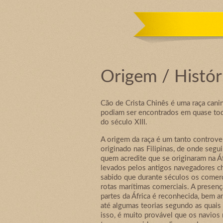
Origem / Histór
Cão de Crista Chinês é uma raça canin
podiam ser encontrados em quase todo
do século XIII.
A origem da raça é um tanto controve
originado nas Filipinas, de onde segu
quem acredite que se originaram na Á
levados pelos antigos navegadores ch
sabido que durante séculos os comerc
rotas marítimas comerciais. A presen
partes da África é reconhecida, bem a
até algumas teorias segundo as quai
isso, é muito provável que os navios