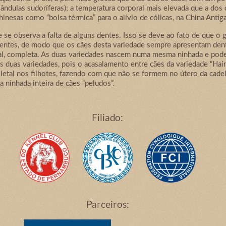
ândulas sudoríferas); a temperatura corporal mais elevada que a dos 
hinesas como “bolsa térmica” para o alívio de cólicas, na China Antiga
 se observa a falta de alguns dentes. Isso se deve ao fato de que o g
 dentes, de modo que os cães desta variedade sempre apresentam den
al, completa. As duas variedades nascem numa mesma ninhada e podem 
 duas variedades, pois o acasalamento entre cães da variedade “Hair
etal nos filhotes, fazendo com que não se formem no útero da cadela
 ninhada inteira de cães “peludos”.