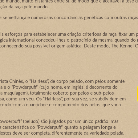
do mundo, muito distantes entre si, de modo que é aceitável a tese 
ação da raça pelo mundo.
de semelhança e numerosas concordâncias genéticas com outras raças
ais esforços para estabelecer uma criação criteriosa da raça, fixar u
ógica Internacional concedeu-lhes o patrocínio da mesma, quando do 
nhecendo sua possível origem asiática. Deste modo, The Kennel Clu
ista Chinês, o “Hairless”, de corpo pelado, com pelos somente
auda e o “Powderpuff” (cujo nome, em inglês, é decorrente do
ra maquiagem), totalmente coberto por pelos e sub-pelos
isa, como um véu. Os “Hairless”, por sua vez, se subdividem em
e acordo com a quantidade e comprimento dos pelos, que varia
Powderpuff” (peludo) são julgados por um único padrão, mas
 característica do “Powderpuff” quanto a pelagem longa e
destes deve ser completa, diferentemente da variedade pelada,