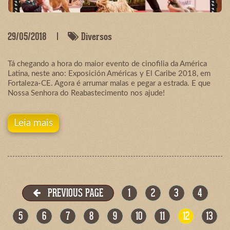
29/05/2018
Diversos
Tá chegando a hora do maior evento de cinofilia da América
Latina, neste ano: Exposición Américas y El Caribe 2018, em
Fortaleza-CE. Agora é arrumar malas e pegar a estrada. E que
Nossa Senhora do Reabastecimento nos ajude!
Leia mais
PREVIOUS PAGE
1
2
3
4
5
6
7
8
9
10
11
12
13