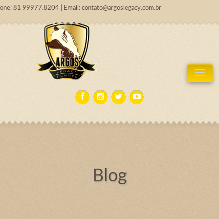
Fone: 81 99977.8204 | Email: contato@argoslegacy.com.br
Tog
Blog