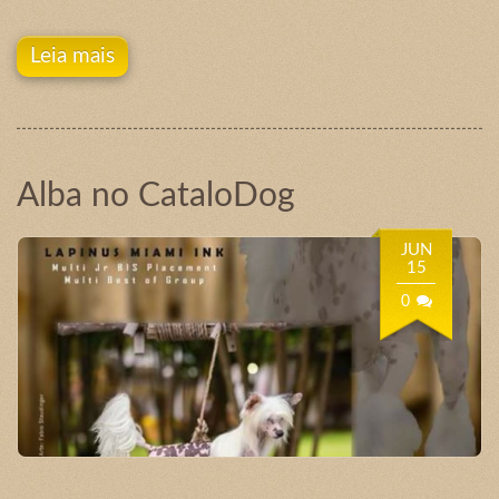
Leia mais
Alba no CataloDog
JUN
15
0