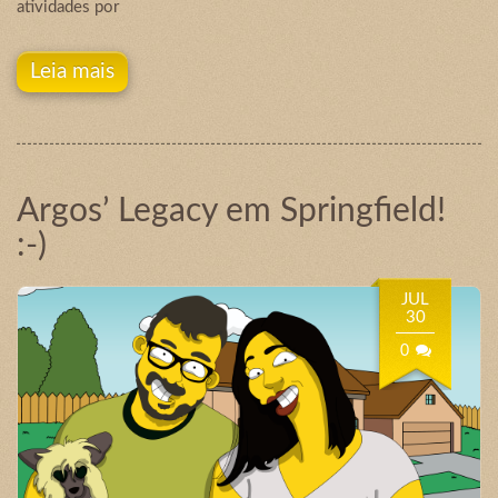
atividades por
Leia mais
Argos’ Legacy em Springfield!
:-)
JUL
30
0