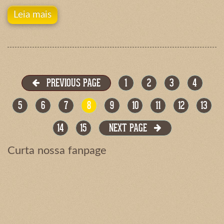
Leia mais
PREVIOUS PAGE
1
2
3
4
5
6
7
8
9
10
11
12
13
14
15
NEXT PAGE
Curta nossa fanpage