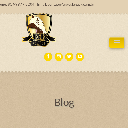
Fone: 81 99977.8204 | Email: contato@argoslegacy.com.br
Tog
Blog