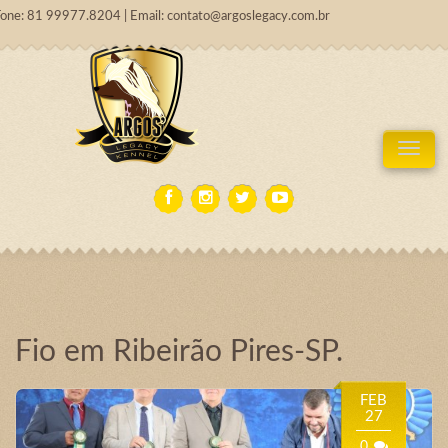
Fone: 81 99977.8204 | Email: contato@argoslegacy.com.br
Tog
Fio em Ribeirão Pires-SP.
FEB
27
0